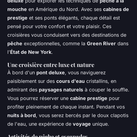
deluxe
pour explorer les techniques de
pêche à la
mouche
en Amérique du Nord. Avec ses
cabines de
prestige
et ses ponts élégants, chaque détail est
pensé pour votre confort et votre plaisir. Ces
croisières vous conduisent vers des destinations de
pêche
exceptionnelles, comme la
Green River
dans
l'
État de New York
.
Une croisière entre luxe et nature
À bord d'un
pont deluxe
, vous naviguerez
paisiblement sur des
cours d'eau
cristallins, en
admirant des
paysages naturels
à couper le souffle.
Vous pourrez réserver une
cabine prestige
pour
profiter pleinement de chaque instant. Pendant vos
nuits à bord
, vous serez bercés par le doux clapotis
de l'eau, une expérience de
voyage
unique.
Activités de pêche et escapades